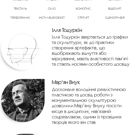
ТЕКСТИЛЬ
СКЛО
ІКОНОПИС
ВІДЕОАРТ
ПЕРФОРМАНС
ІНСТАЛЯЦІЯ/ОБ’ЄКТ
СТРІТАРТ
СЦЕНОГРАФІЯ
Ілля Тодуркін
Ілля Тодуркін звертається до графіки
та скульптури, як до практики
створення артефактів, що
відображають відчуття або
міркування, мають властивості пам’яті
та стають носіями особистого досвіду
Марʼян Внук
Досконале володіння реалістичною
пластикою та досвід роботи з
монументальною скульптурою
дозволили Марʼяну Внуку посісти
місце в дисципліні, нав’язаній
соцреалізмом, одним із провідних
творців якого він став