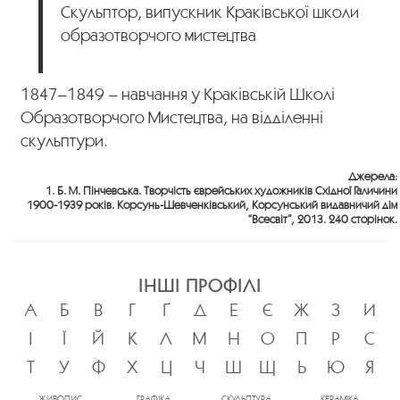
Скульптор, випускник Краківської школи
образотворчого мистецтва
1847–1849 – навчання у Краківській Школі
Образотворчого Мистецтва, на відділенні
скульптури.
Джерела:
1. Б. М. Пінчевська. Творчість єврейських художників Східної Галичини
1900-1939 років. Корсунь-Шевченківський, Корсунський видавничий дім
“Всесвіт”, 2013. 240 сторінок.
ІНШІ ПРОФІЛІ
А
Б
В
Г
Ґ
Д
Е
Є
Ж
З
И
І
Ї
Й
К
Л
М
Н
О
П
Р
С
Т
У
Ф
Х
Ц
Ч
Ш
Щ
Ь
Ю
Я
ЖИВОПИС
ГРАФІКА
СКУЛЬПТУРА
КЕРАМІКА