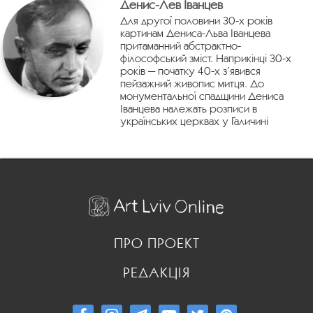
Денис-Лев Іванцев
Для другої половини 30-х років
картинам Дениса-Льва Іванцева
притаманний абстрактно-
філософський зміст. Наприкінці 30-х
років — початку 40-х з’явився
пейзажний живопис митця. До
монументальної спадщини Дениса
Іванцева належать розписи в
українських церквах у Галичині
ПРО ПРОЕКТ
РЕДАКЦІЯ